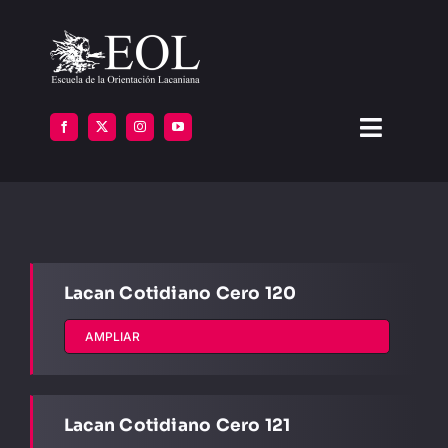
Saltar
al
contenido
Toggle
Navigat
LA ESCUELA
FORMARSE
Lacan Cotidiano Cero 120
INSTITUTOS
AMPLIAR
BIBLIOTECA
ATENCIÓN
Lacan Cotidiano Cero 121