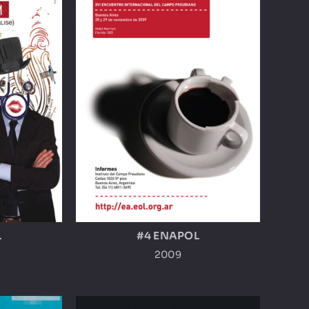
L
#4 ENAPOL
2009