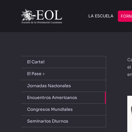
Saltar
al
LA ESCUELA
FOR
contenido
C
El Cartel
e
El Pase
en
Jornadas Nacionales
Encuentros Americanos
Congresos Mundiales
Seminarios Diurnos