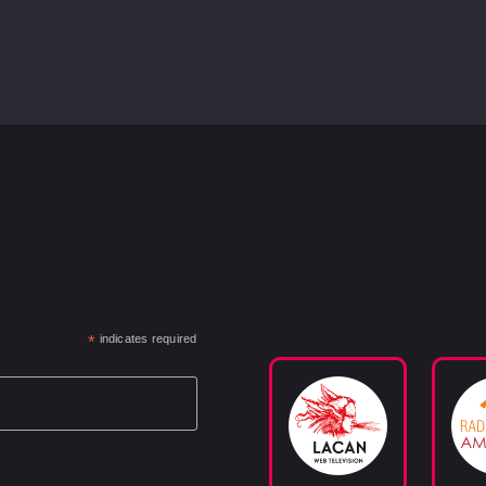
*
indicates required