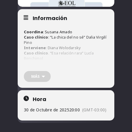
Información
Coordina
: Susana Amado
Caso clínico
: “La chica del no sé” Dalia Virgilí
Pino
Interviene
: Diana Wolodarsky
Caso clínico
. “Esa relación rara” Lucía
Benchimol
Interviene
: Daniel Millas
MÁS
Modalidad Presencial
Hora
30 de Octubre de 2025
20:00
(GMT-03:00)