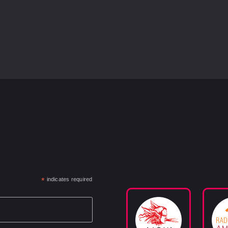
*
indicates required