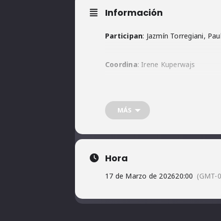
Información
Participan
: Jazmín Torregiani, Pau
Coordina
: Irene Kuperwajs
ACTIVIDAD ABIERTA Y PRESENC
MÁS
Hora
17 de Marzo de 2026
20:00
(GMT-0