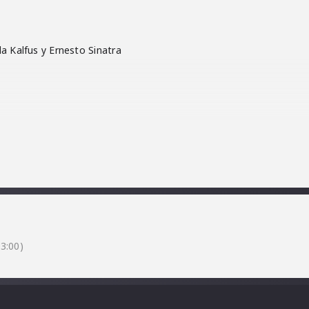
la Kalfus y Ernesto Sinatra
IAL
3:00)