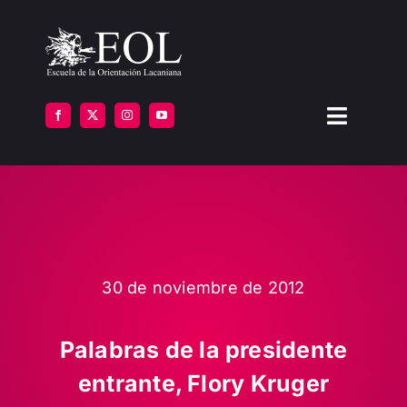
Saltar
al
contenido
Toggle
Navigat
LA ESCUELA
FORMARSE
INSTITUTOS
30 de noviembre de 2012
BIBLIOTECA
Palabras de la presidente
entrante, Flory Kruger
ATENCIÓN