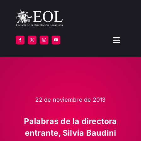
Saltar
al
contenido
Toggle
Navigat
LA ESCUELA
FORMARSE
INSTITUTOS
22 de noviembre de 2013
BIBLIOTECA
Palabras de la directora
entrante, Silvia Baudini
ATENCIÓN