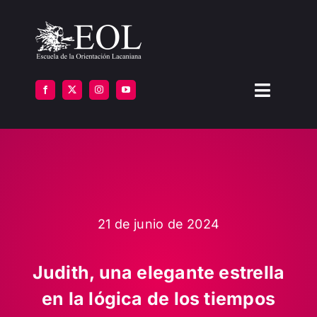
Saltar
al
contenido
Toggle
Navigat
LA ESCUELA
FORMARSE
INSTITUTOS
21 de junio de 2024
BIBLIOTECA
Judith, una elegante estrella
en la lógica de los tiempos
ATENCIÓN