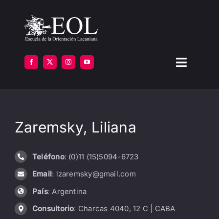
Saltar
al
contenido
Toggle
Navigat
LA ESCUELA
Zaremsky, Liliana
FORMARSE
INSTITUTOS
Teléfono
: (0)11 (15)5094-6723
Email
: lzaremsky@gmail.com
BIBLIOTECA
País
: Argentina
ATENCIÓN
Consultorio
: Charcas 4040, 12 C | CABA