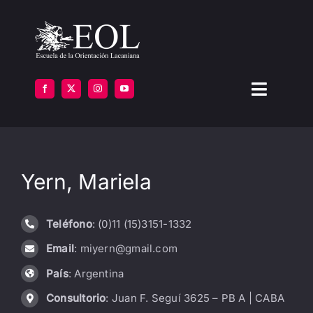
Saltar
al
contenido
Toggle
Navigat
LA ESCUELA
Yern, Mariela
FORMARSE
INSTITUTOS
Teléfono
: (0)11 (15)3151-1332
Email
: miyern@gmail.com
BIBLIOTECA
País
: Argentina
ATENCIÓN
Consultorio
: Juan F. Seguí 3625 – PB A | CABA