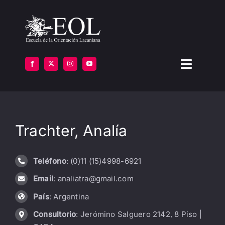
Saltar
al
contenido
Toggle
Navigat
LA ESCUELA
Trachter, Analía
FORMARSE
INSTITUTOS
Teléfono
: (0)11 (15)4998-6921
Email
: analiatra@gmail.com
BIBLIOTECA
País
: Argentina
ATENCIÓN
Consultorio
: Jerómino Salguero 2142, 8 Piso |