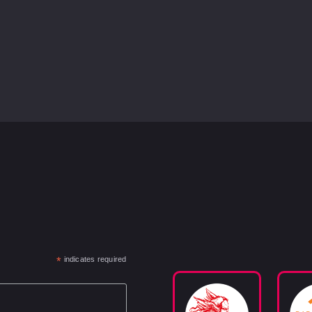
*
indicates required