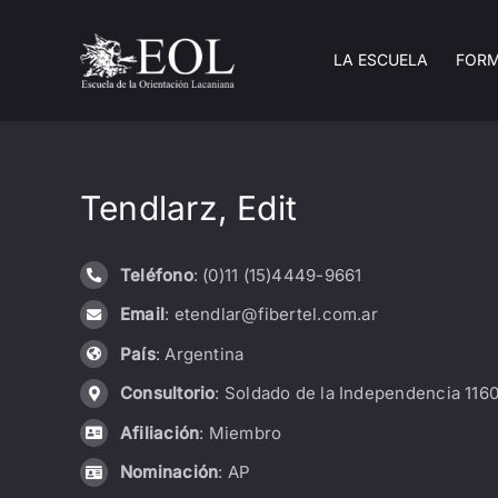
Saltar
al
LA ESCUELA
FOR
contenido
Tendlarz, Edit
Teléfono
: (0)11 (15)4449-9661
Email
: etendlar@fibertel.com.ar
País
: Argentina
Consultorio
: Soldado de la Independencia 1160
Afiliación
: Miembro
Nominación
: AP