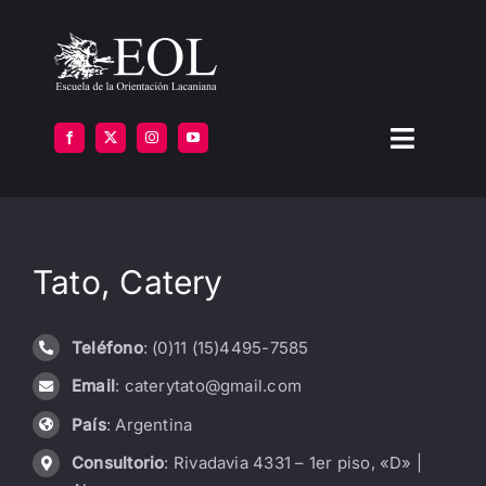
Saltar
al
contenido
Toggle
Navigat
LA ESCUELA
Tato, Catery
FORMARSE
INSTITUTOS
Teléfono
: (0)11 (15)4495-7585
Email
: caterytato@gmail.com
BIBLIOTECA
País
: Argentina
ATENCIÓN
Consultorio
: Rivadavia 4331 – 1er piso, «D» |