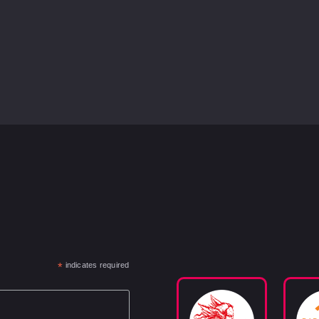
*
indicates required