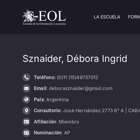
Saltar
al
LA ESCUELA
FOR
contenido
Sznaider, Débora Ingrid
Teléfono
: (0)11 (15)49737012
Email
: deborasznaider@gmail.com
País
: Argentina
Consultorio
: José Hernández 2773 6° A | CAB
Afiliación
: Miembro
Nominación
: AP