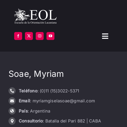
Saltar
al
contenido
Toggle
Navigat
LA ESCUELA
Soae, Myriam
FORMARSE
INSTITUTOS
Teléfono
: (0)11 (15)3022-5371
Email
: myriamgiselasoae@gmail.com
BIBLIOTECA
País
: Argentina
ATENCIÓN
Consultorio
: Batalla del Pari 882 | CABA