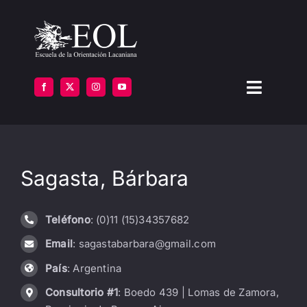
Saltar
al
contenido
Toggle
Navigat
LA ESCUELA
Sagasta, Bárbara
FORMARSE
INSTITUTOS
Teléfono
: (0)11 (15)34357682
Email
: sagastabarbara@gmail.com
BIBLIOTECA
País
: Argentina
ATENCIÓN
Consultorio #1
: Boedo 439 | Lomas de Zamora,