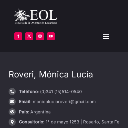
Saltar
al
contenido
Toggle
Navigat
LA ESCUELA
Roveri, Mónica Lucía
FORMARSE
INSTITUTOS
Teléfono
: (0)341 (15)514-0540
Email
: monicaluciaroveri@gmail.com
BIBLIOTECA
País
: Argentina
ATENCIÓN
Consultorio
: 1° de mayo 1253 | Rosario, Santa Fe