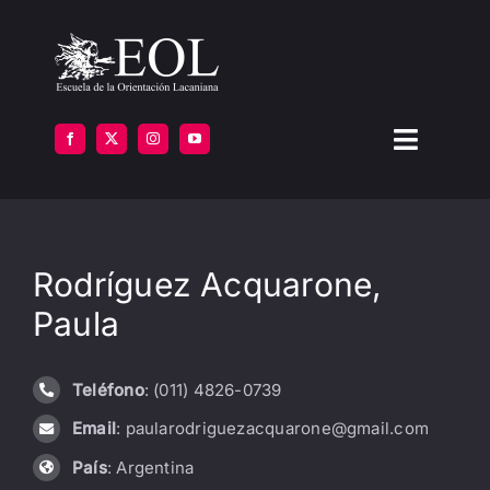
Saltar
al
contenido
Toggle
Navigat
LA ESCUELA
Rodríguez Acquarone,
FORMARSE
Paula
INSTITUTOS
Teléfono
: (011) 4826-0739
BIBLIOTECA
Email
: paularodriguezacquarone@gmail.com
ATENCIÓN
País
: Argentina