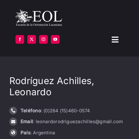
Saltar
al
contenido
Toggle
Navigat
LA ESCUELA
Rodríguez Achilles,
FORMARSE
Leonardo
INSTITUTOS
Teléfono
: (0)264 (15)460-0574
BIBLIOTECA
Email
: leonardorodriguezachilles@gmail.com
ATENCIÓN
País
: Argentina