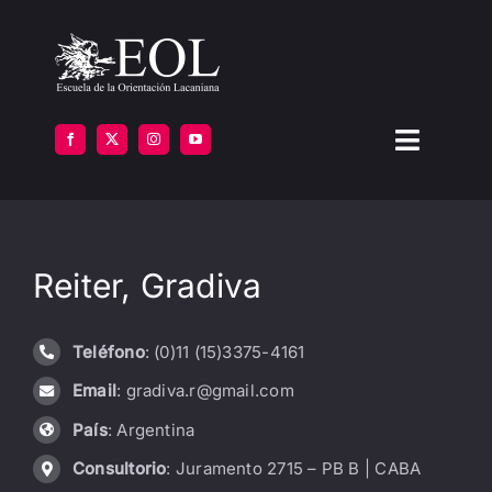
Saltar
al
contenido
Toggle
Navigat
LA ESCUELA
Reiter, Gradiva
FORMARSE
INSTITUTOS
Teléfono
: (0)11 (15)3375-4161
Email
: gradiva.r@gmail.com
BIBLIOTECA
País
: Argentina
ATENCIÓN
Consultorio
: Juramento 2715 – PB B | CABA