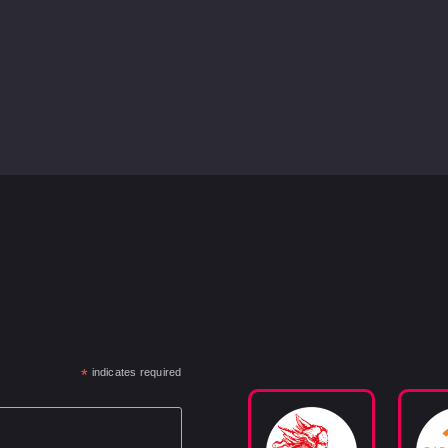
*
indicates required