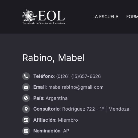
Saltar
al
LA ESCUELA
FOR
contenido
Rabino, Mabel
Teléfono
: (0)261 (15)657-6626
Email
: mabelrabino@gmail.com
País
: Argentina
Consultorio
: Rodríguez 722 – 1° | Mendoza
Afiliación
: Miembro
Nominación
: AP