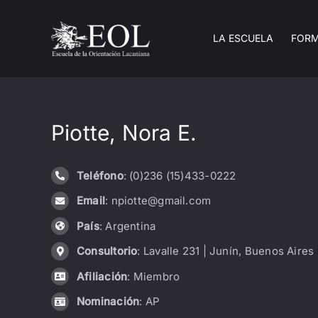
Saltar
al
LA ESCUELA
FOR
contenido
Piotte, Nora E.
Teléfono
: (0)236 (15)433-0222
Email
: npiotte@gmail.com
País
: Argentina
Consultorio
: Lavalle 231 | Junín, Buenos Aires
Afiliación
: Miembro
Nominación
: AP