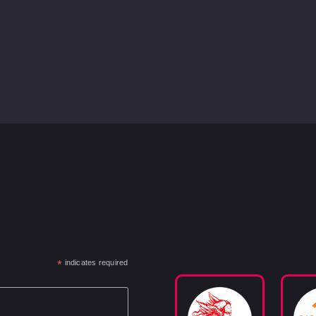
*
indicates required