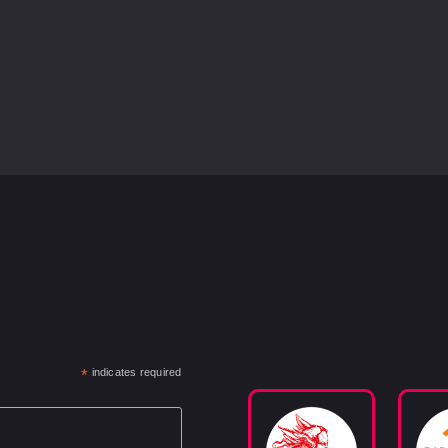
*
indicates required