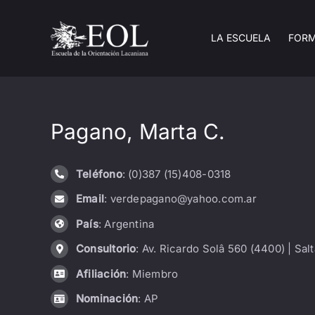
Saltar
al
LA ESCUELA
FOR
contenido
Pagano, Marta C.
Teléfono
: (0)387 (15)408-0318
Email
: verdepagano@yahoo.com.ar
País
: Argentina
Consultorio
: Av. Ricardo Solâ 560 (4400) | Salt
Afiliación
: Miembro
Nominación
: AP