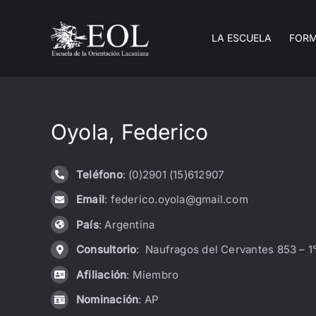
Saltar
al
LA ESCUELA
FOR
contenido
Oyola, Federico
Teléfono
: (0)2901 (15)612907
Email
: federico.oyola@gmail.com
País
: Argentina
Consultorio
: Naufragos del Cervantes 853 – 1°
Afiliación
: Miembro
Nominación
: AP