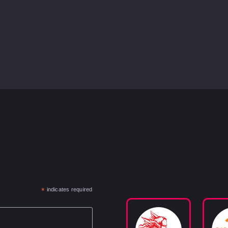
*
indicates required