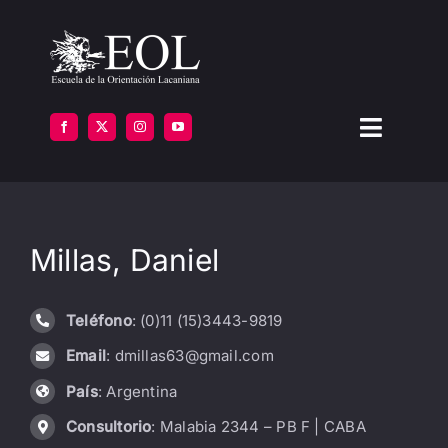
Saltar
al
contenido
Toggle
Navigat
LA ESCUELA
Millas, Daniel
FORMARSE
INSTITUTOS
Teléfono
: (0)11 (15)3443-9819
Email
: dmillas63@gmail.com
BIBLIOTECA
País
: Argentina
ATENCIÓN
Consultorio
: Malabia 2344 – PB F | CABA