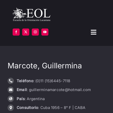
Saltar
al
contenido
Toggle
Navigat
LA ESCUELA
Marcote, Guillermina
FORMARSE
INSTITUTOS
Teléfono
: (0)11 (15)6445-7118
Email
: guillerminamarcote@hotmail.com
BIBLIOTECA
País
: Argentina
ATENCIÓN
Consultorio
: Cuba 1956 – 8° F | CABA