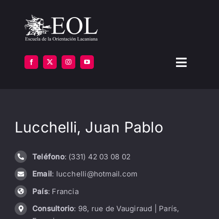
Saltar
al
contenido
Toggle
Navigat
LA ESCUELA
Lucchelli, Juan Pablo
FORMARSE
INSTITUTOS
Teléfono
: (331) 42 03 08 02
Email
: lucchelli@hotmail.com
BIBLIOTECA
País
: Francia
ATENCIÓN
Consultorio
: 98, rue de Vaugiraud | París,