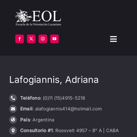
Saltar
al
contenido
Toggle
Navigat
LA ESCUELA
Lafogiannis, Adriana
FORMARSE
INSTITUTOS
Teléfono
: (0)11 (15)4915-5218
Email
: alafogiannis414@hotmail.com
BIBLIOTECA
País
: Argentina
ATENCIÓN
Consultorio #1
: Roosvelt 4957 – 8° A | CABA