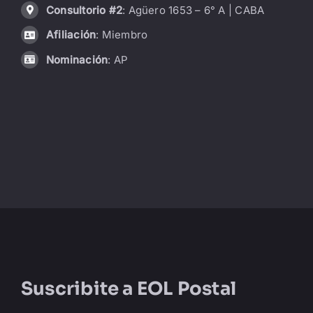
Consultorio #2
: Agüero 1653 – 6° A | CABA
LIBRERÍA
Afiliación
: Miembro
Nominación
: AP
AMP
CONTACTO
BUSCAR:
Suscribite a
EOL Postal