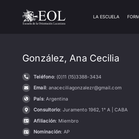
Saltar
al
LA ESCUELA
FOR
contenido
González, Ana Cecilia
Teléfono
: (0)11 (15)3388-3434
Email
: anaceciliagonzalezr@gmail.com
País
: Argentina
Consultorio
: Juramento 1962, 1° A | CABA
Afiliación
: Miembro
Nominación
: AP