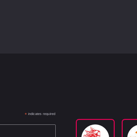
*
indicates required