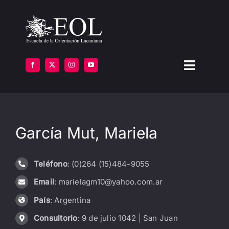
Saltar
al
contenido
Toggle
Navigat
LA ESCUELA
García Mut, Mariela
FORMARSE
INSTITUTOS
Teléfono
: (0)264 (15)484-9055
Email
: marielagm10@yahoo.com.ar
BIBLIOTECA
País
: Argentina
ATENCIÓN
Consultorio
: 9 de julio 1042 | San Juan