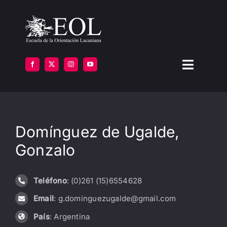
Saltar
al
contenido
Toggle
Navigat
LA ESCUELA
Domínguez de Ugalde,
FORMARSE
Gonzalo
INSTITUTOS
Teléfono
: (0)261 (15)6554628
BIBLIOTECA
Email
: g.dominguezugalde@gmail.com
ATENCIÓN
País
: Argentina