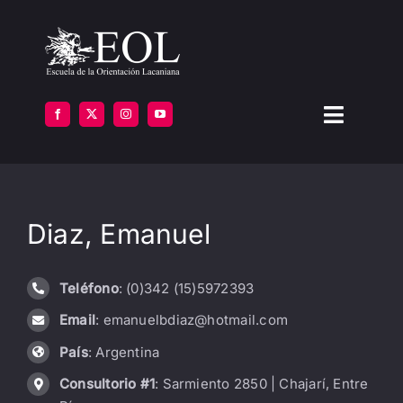
Saltar
al
contenido
Toggle
Navigat
LA ESCUELA
Diaz, Emanuel
FORMARSE
INSTITUTOS
Teléfono
: (0)342 (15)5972393
Email
: emanuelbdiaz@hotmail.com
BIBLIOTECA
País
: Argentina
ATENCIÓN
Consultorio #1
: Sarmiento 2850 | Chajarí, Entre