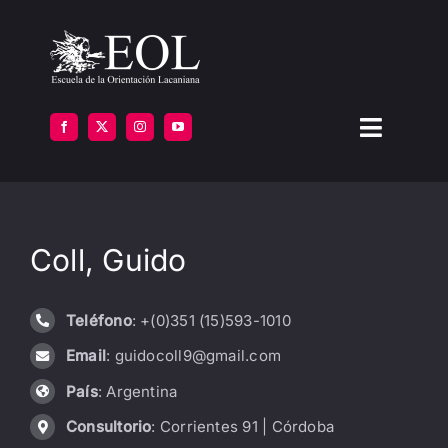
Saltar
al
contenido
Toggle
Navigat
LA ESCUELA
Coll, Guido
FORMARSE
INSTITUTOS
Teléfono
: +(0)351 (15)593-1010
Email
: guidocoll9@gmail.com
BIBLIOTECA
País
: Argentina
ATENCIÓN
Consultorio
: Corrientes 91 | Córdoba