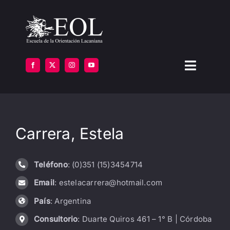
Saltar
al
contenido
Toggle
Navigat
LA ESCUELA
Carrera, Estela
FORMARSE
INSTITUTOS
Teléfono
: (0)351 (15)3454714
Email
: estelacarrera@hotmail.com
BIBLIOTECA
País
: Argentina
ATENCIÓN
Consultorio
: Duarte Quiros 461 – 1° B | Córdoba