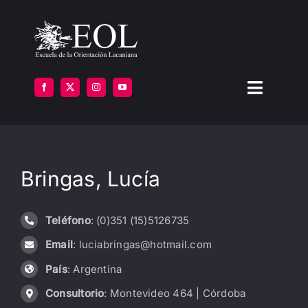
Saltar
al
contenido
Toggle
Navigat
LA ESCUELA
Bringas, Lucía
FORMARSE
INSTITUTOS
Teléfono
: (0)351 (15)5126735
Email
: luciabringas@hotmail.com
BIBLIOTECA
País
: Argentina
ATENCIÓN
Consultorio
: Montevideo 464 | Córdoba