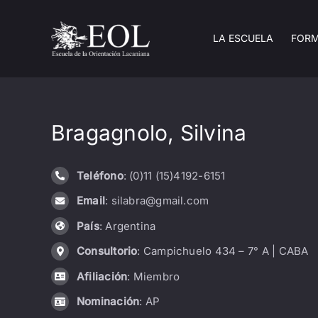
Saltar
al
LA ESCUELA
FOR
contenido
Bragagnolo, Silvina
Teléfono
: (0)11 (15)4192-6151
Email
: silabra@gmail.com
País
: Argentina
Consultorio
: Campichuelo 434 – 7° A | CABA
Afiliación
: Miembro
Nominación
: AP