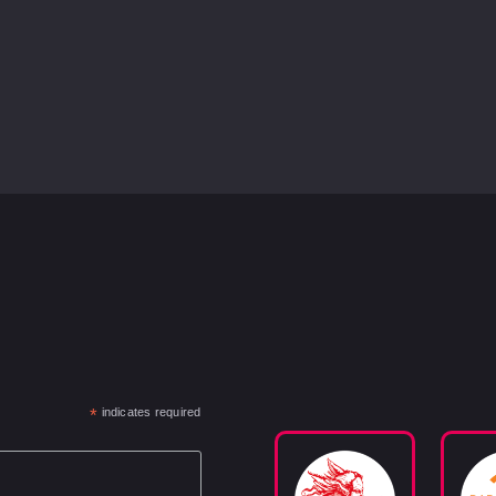
*
indicates required