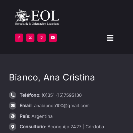
Saltar
al
contenido
Toggle
Navigat
LA ESCUELA
Bianco, Ana Cristina
FORMARSE
INSTITUTOS
Teléfono
: (0)351 (15)7595130
Email
: anabianco100@gmail.com
BIBLIOTECA
País
: Argentina
ATENCIÓN
Consultorio
: Aconquija 2427 | Córdoba