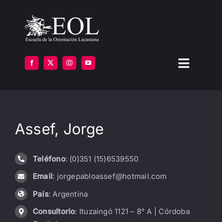
Saltar
al
contenido
Toggle
Navigat
LA ESCUELA
Assef, Jorge
FORMARSE
INSTITUTOS
Teléfono
: (0)351 (15)6539550
Email
: jorgepabloassef@hotmail.com
BIBLIOTECA
País
: Argentina
ATENCIÓN
Consultorio
: Ituzaingó 1121 – 8° A | Córdoba