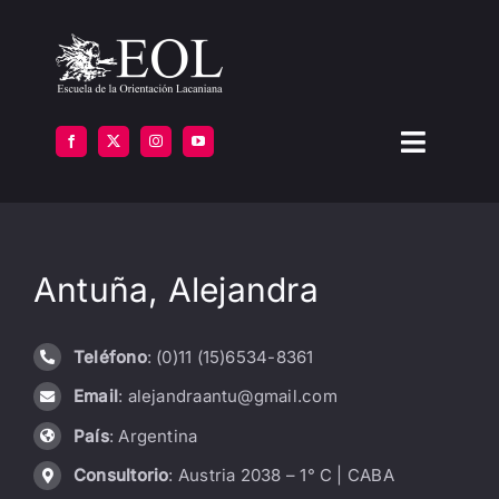
Saltar
al
contenido
Toggle
Navigat
LA ESCUELA
Antuña, Alejandra
FORMARSE
INSTITUTOS
Teléfono
: (0)11 (15)6534-8361
Email
: alejandraantu@gmail.com
BIBLIOTECA
País
: Argentina
ATENCIÓN
Consultorio
: Austria 2038 – 1° C | CABA