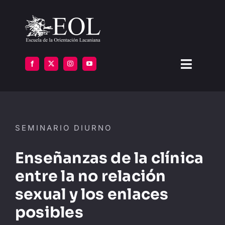
Saltar
al
contenido
Toggle
Navigat
LA ESCUELA
SEMINARIO DIURNO
FORMARSE
Enseñanzas de la clínica
INSTITUTOS
entre la no relación
BIBLIOTECA
sexual y los enlaces
posibles
ATENCIÓN