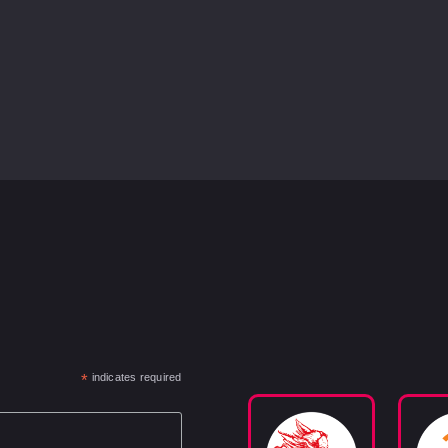
*
indicates required