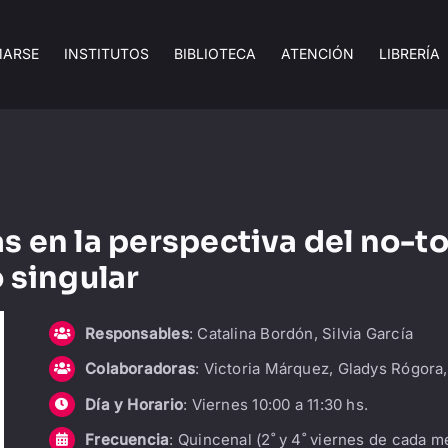
MARSE
INSTITUTOS
BIBLIOTECA
ATENCIÓN
LIBRERÍA
s en la perspectiva del no-t
o singular
Responsables
: Catalina Bordón, Silvia García
Colaboradoras
: Victoria Márquez, Gladys Rógora,
Día y Horario
: Viernes 10:00 a 11:30 hs.
Frecuencia
: Quincenal (2˚ y 4˚ viernes de cada m